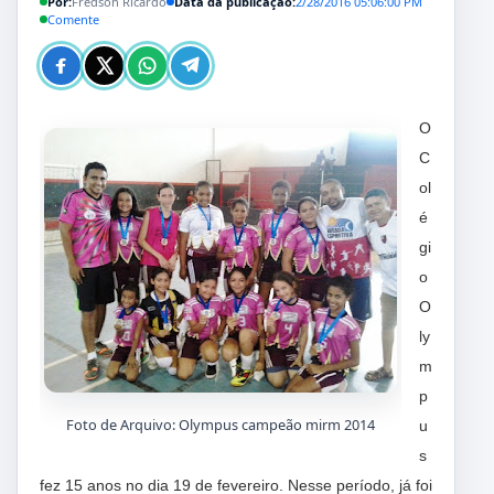
Por:
Fredson Ricardo
Data da publicação:
2/28/2016 05:06:00 PM
Comente
O
C
ol
é
gi
o
O
ly
m
p
Foto de Arquivo: Olympus campeão mirm 2014
u
s
fez 15 anos no dia 19 de fevereiro. Nesse período, já foi