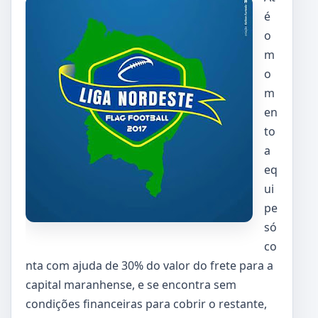
é
o
m
o
m
en
to
a
eq
ui
pe
só
co
nta com ajuda de 30% do valor do frete para a
capital maranhense, e se encontra sem
condições financeiras para cobrir o restante,