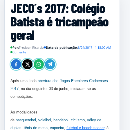
JECO´s 2017: Colégio
Batista é tricampeão
geral
Por:
Fredson Ricardo
Data da publicação:
6/24/2017 11:18:00 AM
Comente
Após uma linda
abertura dos Jogos Escolares Codoenses
2017,
no dia seguinte, 03 de junho, iniciaram-se as
competições.
As modalidades
de
basquetebol
,
voleibol
,
handebol
,
ciclismo
,
vôley de
duplas
,
tênis de mesa
,
capoeira
,
futebol e beach soccer
,já