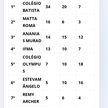
COLÉGIO
1º
34
20
7
BATISTA
MATTA
2º
16
6
3
ROMA
ANANIA
3º
14
15
12
S MURAD
4º
IFMA
13
10
7
COLÉGIO
5º
OLYMPU
7
10
18
S
ESTEVAM
6º
5
10
16
ÂNGELO
REMY
7º
5
6
4
ARCHER