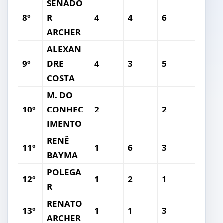
SENADO
8º
R
4
4
6
ARCHER
ALEXAN
9º
DRE
4
3
5
COSTA
M. DO
10º
CONHEC
2
2
IMENTO
RENÊ
11º
1
6
3
BAYMA
POLEGA
12º
1
2
1
R
RENATO
13º
1
1
3
ARCHER