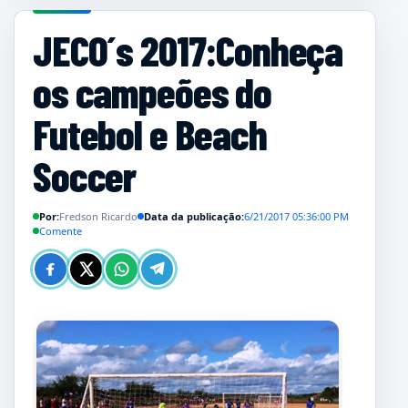
JECO´s 2017:Conheça
os campeões do
Futebol e Beach
Soccer
Por:
Fredson Ricardo
Data da publicação:
6/21/2017 05:36:00 PM
Comente