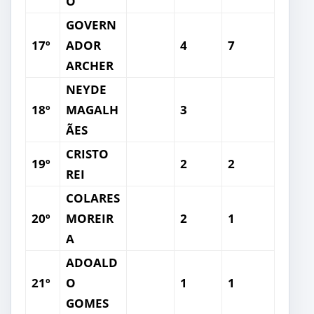
O
GOVERN
17º
ADOR
4
7
ARCHER
NEYDE
18º
MAGALH
3
ÃES
CRISTO
19º
2
2
REI
COLARES
20º
MOREIR
2
1
A
ADOALD
21º
O
1
1
GOMES