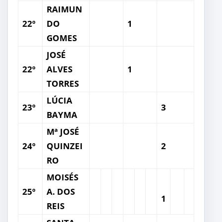
RAIMUN
22º
DO
1
GOMES
JOSÉ
22º
ALVES
1
TORRES
LÚCIA
23º
3
BAYMA
Mª JOSÉ
24º
QUINZEI
2
RO
MOISÉS
25º
A. DOS
1
REIS