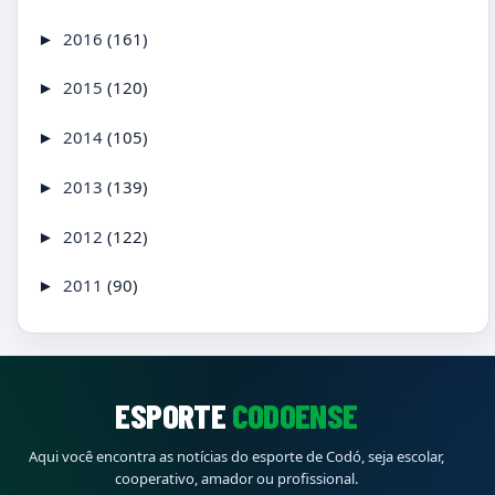
2016
(161)
►
2015
(120)
►
2014
(105)
►
2013
(139)
►
2012
(122)
►
2011
(90)
►
ESPORTE
CODOENSE
Aqui você encontra as notícias do esporte de Codó, seja escolar,
cooperativo, amador ou profissional.