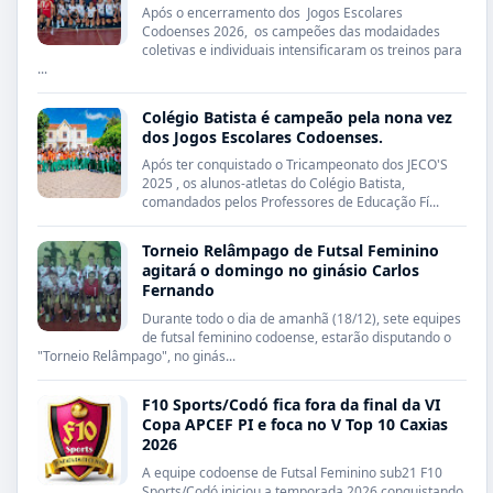
Após o encerramento dos Jogos Escolares
Codoenses 2026, os campeões das modaidades
coletivas e individuais intensificaram os treinos para
...
Colégio Batista é campeão pela nona vez
dos Jogos Escolares Codoenses.
Após ter conquistado o Tricampeonato dos JECO'S
2025 , os alunos-atletas do Colégio Batista,
comandados pelos Professores de Educação Fí...
Torneio Relâmpago de Futsal Feminino
agitará o domingo no ginásio Carlos
Fernando
Durante todo o dia de amanhã (18/12), sete equipes
de futsal feminino codoense, estarão disputando o
"Torneio Relâmpago", no ginás...
F10 Sports/Codó fica fora da final da VI
Copa APCEF PI e foca no V Top 10 Caxias
2026
A equipe codoense de Futsal Feminino sub21 F10
Sports/Codó iniciou a temporada 2026 conquistando