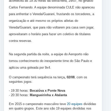
aconteceu às 19:30 horas da sexta-feira, 29/07, no ginásio
Carlos Fernando. A equipe denominada CULE não apareceu
para enfrentar o Vereda/Guarani, frustando os torcedores, a
organização e até mesmo os próprios atletas do
Vereda/Guarani, que para não voltarem pra casa sem jogar,
aproveitaram o horário para fazer um coletivo de titulares
contra reservas.
Na segunda partida da noite, a equipe do Aeroporto não
tomou conhecimento do inexperiente time do São Paulo e
aplicou uma goleada por 9x4.
O campeonato terá sequência na terça
, 02/08
, com os
seguintes jogos:
- 19:30 horas:
Bocaiúva x Ponte Nova
- 20:30 horas:
Mangueirinha x Atalanta
Em 2015 o campeonato masculino teve
20 equipes
divididas
em quatro grupos. Este ano são 19 equipes divididas nos