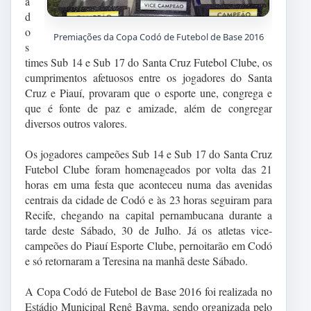
a
d
o
Premiações da Copa Codó de Futebol de Base 2016
s
times Sub 14 e Sub 17 do Santa Cruz Futebol Clube, os
cumprimentos afetuosos entre os jogadores do Santa
Cruz e Piauí, provaram que o esporte une, congrega e
que é fonte de paz e amizade, além de congregar
diversos outros valores.
Os jogadores campeões Sub 14 e Sub 17 do Santa Cruz
Futebol Clube foram homenageados por volta das 21
horas em uma festa que aconteceu numa das avenidas
centrais da cidade de Codó e às 23 horas seguiram para
Recife, chegando na capital pernambucana durante a
tarde deste Sábado, 30 de Julho. Já os atletas vice-
campeões do Piauí Esporte Clube, pernoitarão em Codó
e só retornaram a Teresina na manhã deste Sábado.
A Copa Codó de Futebol de Base 2016 foi realizada no
Estádio Municipal Renê Bayma, sendo organizada pelo