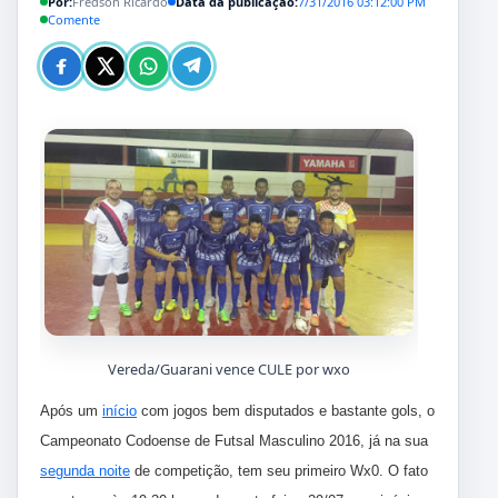
Por:
Fredson Ricardo
Data da publicação:
7/31/2016 03:12:00 PM
Comente
Vereda/Guarani vence CULE por wxo
Após um
início
com jogos bem disputados e bastante gols, o
Campeonato Codoense de Futsal Masculino 2016, já na sua
segunda noite
de competição, tem seu primeiro Wx0. O fato