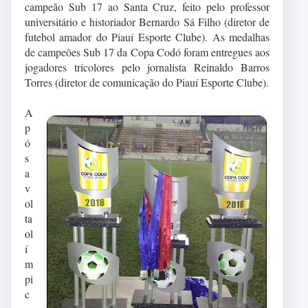
campeão Sub 17 ao Santa Cruz, feito pelo professor
universitário e historiador Bernardo Sá Filho (diretor de
futebol amador do Piauí Esporte Clube). As medalhas
de campeões Sub 17 da Copa Codó foram entregues aos
jogadores tricolores pelo jornalista Reinaldo Barros
Torres (diretor de comunicação do Piauí Esporte Clube).
A
p
ó
s
a
v
ol
ta
ol
í
m
pi
c