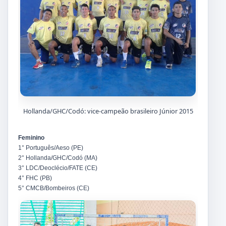
Hollanda/GHC/Codó: vice-campeão brasileiro Júnior 2015
Feminino
1° Português/Aeso (PE)
2° Hollanda/GHC/Codó (MA)
3° LDC/Deoclécio/FATE (CE)
4° FHC (PB)
5° CMCB/Bombeiros (CE)