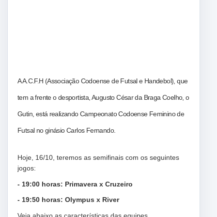
Codoense feminino de futsal terá hoje as semifinais
A A.C.F.H (Associação Codoense de Futsal e Handebol), que
tem a frente o desportista, Augusto César da Braga Coelho, o
Gutin, está realizando Campeonato Codoense Feminino de
Futsal no ginásio Carlos Fernando.
Hoje, 16/10, teremos as semifinais com os seguintes
jogos:
- 19:00 horas: Primavera x Cruzeiro
- 19:50 horas: Olympus x River
Veja abaixo as características das equipes