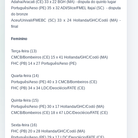
Adaha/Aracati (CE) 33 x 22 BGH (MA) - disputa do quinto lugar
Português/Aeso (PE) 35 x 32 ADI/Slice/FMEL Itajaí (SC) - disputa
do bronze
Aceu/Univali/FMEBC (SC) 33 x 24 Hollanda/GHC/Codó (MA) -
final
Feminino
Terça-feira (13)
CMCB/Bombeiros (CE) 15 x 41 Hollanda/GHC/Codó (MA)
FHC (PB) 14 x 27 Português/Aeso (PE)
Quarta-feira (14)
Português/Aeso (PE) 40 x 3 CMCB/Bombeiros (CE)
FHC (PB) 34 x 34 LDC/Deoclécio/FATE (CE)
Quinta-feira (15)
Português/Aeso (PE) 30 x 17 Hollanda/GHC/Codó (MA)
CMCB/Bombeiros (CE) 18 x 47 LDC/Deoclécio/FATE (CE)
Sexta-feira (16)
FHC (PB) 20 x 28 Hollanda/GHC/Codó (MA)
Português/Aeso (PE) 29 x 17 LDC/Deoclécio/FATE (CE)