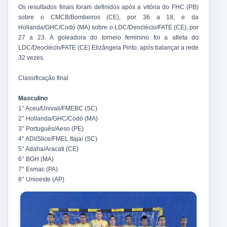
Os resultados finais foram definidos após a vitória do FHC (PB)
sobre o CMCB/Bombeiros (CE), por 36 a 18, e da
Hollanda/GHC/Codó (MA) sobre o LDC/Deoclécio/FATE (CE), por
27 a 23. A goleadora do torneio feminino foi a atleta do
LDC/Deoclécio/FATE (CE) Elizângela Pinto, após balançar a rede
32 vezes.
Classificação final
Masculino
1° Aceu/Univali/FMEBC (SC)
2° Hollanda/GHC/Codó (MA)
3° Português/Aeso (PE)
4° ADI/Slice/FMEL Itajaí (SC)
5° Adaha/Aracati (CE)
6° BGH (MA)
7° Esmac (PA)
8° Unioeste (AP)