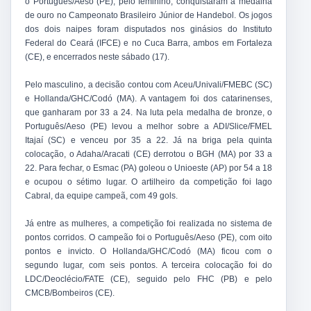
o Português/Aeso (PE), pelo feminino, conquistaram a medalha
de ouro no Campeonato Brasileiro Júnior de Handebol. Os jogos
dos dois naipes foram disputados nos ginásios do Instituto
Federal do Ceará (IFCE) e no Cuca Barra, ambos em Fortaleza
(CE), e encerrados neste sábado (17).
Pelo masculino, a decisão contou com Aceu/Univali/FMEBC (SC)
e Hollanda/GHC/Codó (MA). A vantagem foi dos catarinenses,
que ganharam por 33 a 24. Na luta pela medalha de bronze, o
Português/Aeso (PE) levou a melhor sobre a ADI/Slice/FMEL
Itajaí (SC) e venceu por 35 a 22. Já na briga pela quinta
colocação, o Adaha/Aracati (CE) derrotou o BGH (MA) por 33 a
22. Para fechar, o Esmac (PA) goleou o Unioeste (AP) por 54 a 18
e ocupou o sétimo lugar. O artilheiro da competição foi Iago
Cabral, da equipe campeã, com 49 gols.
Já entre as mulheres, a competição foi realizada no sistema de
pontos corridos. O campeão foi o Português/Aeso (PE), com oito
pontos e invicto. O Hollanda/GHC/Codó (MA) ficou com o
segundo lugar, com seis pontos. A terceira colocação foi do
LDC/Deoclécio/FATE (CE), seguido pelo FHC (PB) e pelo
CMCB/Bombeiros (CE).