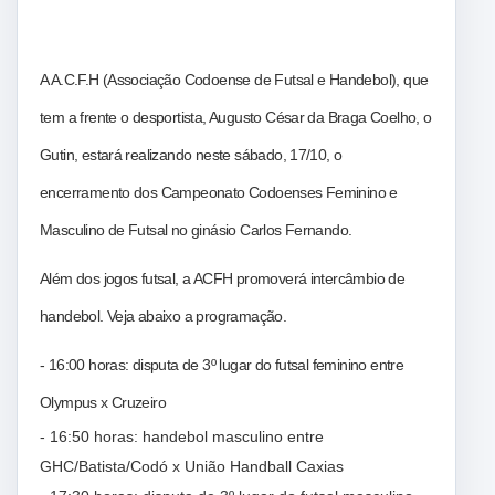
Primavera chega à grande final com 100% de
aproveitaamento
A A.C.F.H (Associação Codoense de Futsal e Handebol), que
tem a frente o desportista, Augusto César da Braga Coelho, o
Gutin, estará realizando neste sábado, 17/10, o
encerramento dos Campeonato Codoenses Feminino e
Masculino de Futsal no ginásio Carlos Fernando.
Além dos jogos futsal, a ACFH promoverá intercâmbio de
handebol. Veja abaixo a programação.
- 16:00 horas: disputa de 3º lugar do futsal feminino entre
Olympus x Cruzeiro
- 16:50 horas: handebol masculino entre
GHC/Batista/Codó x União Handball Caxias