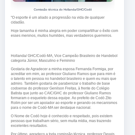
Comissão técnica do Hollanda/GHC/Codó
"O esporte é um aliado a progressão na vida de qualquer
cidadão.
Hoje tamanha é minha alegria em poder compartilhar o êxito com
esses meninos, muitos humildes, m
as verdadeiros guerreiros.
Hollanda/ GHC/Codó-MA, Vice Campeão Brasileiro de Handebol
categoria Júnior, Masculino e Feminino
Gostaria de Agradecer a minha esposa Fernanda Formiga, por
acreditar em mim, ao professor Giuliano Ramos que para mim é
o talento em pessoa no handebol brasileiro e quem eu mais que
admiro. Também gostaria de parabenizar o trabalho de base
codoense do professor Genilson Freitas, à frente do Colégio
Batista que junto ao CAIC/GHC do professor Giuliano Ramos
formaram o esqueleto dessa equipe. Ao prefeito de Codó Zito
Rolim por ser um apoiador ao esporte e gerando os mecanismos
para o nome de Codó-MA ser destaque nacional.
O Nome de Codó hoje é conhecido e respeitado, pois existem
pessoas que trabalham sério, sem muita mídia, mas trazendo
excelentes resultados.
Por último, agradeço a toda comissão técnica, professor Deyvis