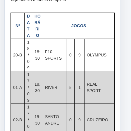
D
HO
A
RÁ
Nº
JOGOS
T
RI
A
O
1
8
18:
F10
20-B
/
0
9
OLYMPUS
30
SPORTS
0
9
1
7
18:
REAL
01-A
/
RIVER
5
1
30
SPORT
0
9
1
7
19:
SANTO
02-B
/
0
9
CRUZEIRO
30
ANDRÉ
0