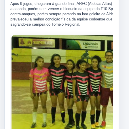
Após 9 jogos, chegaram à grande final, ARFC (Aldeias Altas) e F10 S
atacando, porém sem vencer o bloqueio da equipe do F10 Sports/Olym
contra-ataques, porém sempre parando na boa goleira de Aldeias Altas
prevaleceu a melhor condição física da equipe codoense que fez três g
sagrando-se campeã do Torneio Regional.