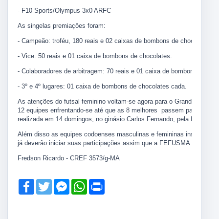
- F10 Sports/Olympus 3x0 ARFC
As singelas premiações foram:
- Campeão: troféu, 180 reais e 02 caixas de bombons de chocolates.
- Vice: 50 reais e 01 caixa de bombons de chocolates.
- Colaboradores de arbitragem: 70 reais e 01 caixa de bombons de cho
- 3º e 4º lugares: 01 caixa de bombons de chocolates cada.
As atenções do futsal feminino voltam-se agora para o Grand Prix de
12 equipes enfrentando-se até que as 8 melhores passem para as quar
realizada em 14 domingos, no ginásio Carlos Fernando, pela FEFUSMA
Além disso as equipes codoenses masculinas e femininas inscritas n
já deverão iniciar suas participações assim que a FEFUSMA divulgar o
Fredson Ricardo - CREF 3573/g-MA
F
T
M
W
P
a
w
e
h
r
c
i
s
a
i
e
t
s
t
n
b
t
e
s
t