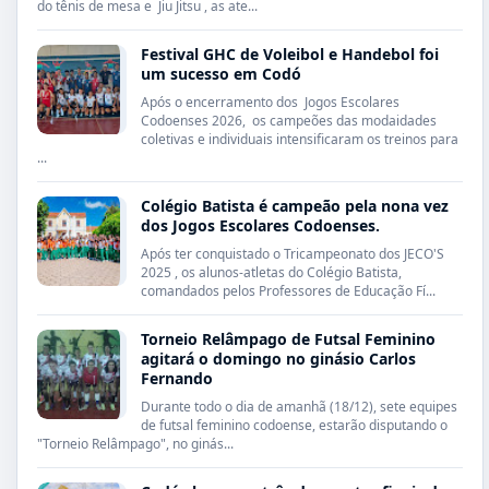
do tênis de mesa e Jiu Jitsu , as ate...
Festival GHC de Voleibol e Handebol foi
um sucesso em Codó
Após o encerramento dos Jogos Escolares
Codoenses 2026, os campeões das modaidades
coletivas e individuais intensificaram os treinos para
...
Colégio Batista é campeão pela nona vez
dos Jogos Escolares Codoenses.
Após ter conquistado o Tricampeonato dos JECO'S
2025 , os alunos-atletas do Colégio Batista,
comandados pelos Professores de Educação Fí...
Torneio Relâmpago de Futsal Feminino
agitará o domingo no ginásio Carlos
Fernando
Durante todo o dia de amanhã (18/12), sete equipes
de futsal feminino codoense, estarão disputando o
"Torneio Relâmpago", no ginás...