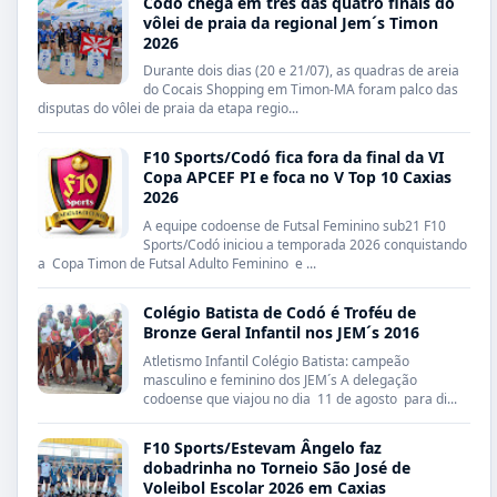
Codó chega em três das quatro finais do
vôlei de praia da regional Jem´s Timon
2026
Durante dois dias (20 e 21/07), as quadras de areia
do Cocais Shopping em Timon-MA foram palco das
disputas do vôlei de praia da etapa regio...
F10 Sports/Codó fica fora da final da VI
Copa APCEF PI e foca no V Top 10 Caxias
2026
A equipe codoense de Futsal Feminino sub21 F10
Sports/Codó iniciou a temporada 2026 conquistando
a Copa Timon de Futsal Adulto Feminino e ...
Colégio Batista de Codó é Troféu de
Bronze Geral Infantil nos JEM´s 2016
Atletismo Infantil Colégio Batista: campeão
masculino e feminino dos JEM´s A delegação
codoense que viajou no dia 11 de agosto para di...
F10 Sports/Estevam Ângelo faz
dobadrinha no Torneio São José de
Voleibol Escolar 2026 em Caxias