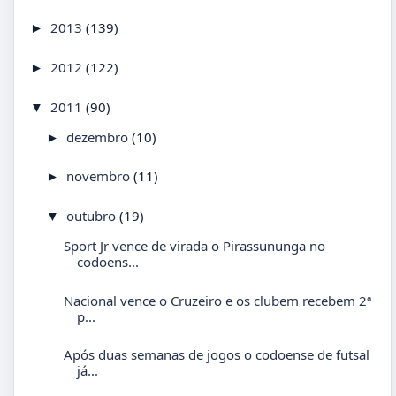
2013
(139)
►
2012
(122)
►
2011
(90)
▼
dezembro
(10)
►
novembro
(11)
►
outubro
(19)
▼
Sport Jr vence de virada o Pirassununga no
codoens...
Nacional vence o Cruzeiro e os clubem recebem 2ª
p...
Após duas semanas de jogos o codoense de futsal
já...