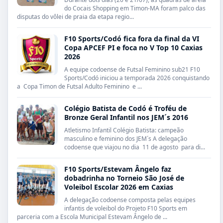
do Cocais Shopping em Timon-MA foram palco das
disputas do vôlei de praia da etapa regio...
F10 Sports/Codó fica fora da final da VI
Copa APCEF PI e foca no V Top 10 Caxias
2026
A equipe codoense de Futsal Feminino sub21 F10
Sports/Codó iniciou a temporada 2026 conquistando
a Copa Timon de Futsal Adulto Feminino e ...
Colégio Batista de Codó é Troféu de
Bronze Geral Infantil nos JEM´s 2016
Atletismo Infantil Colégio Batista: campeão
masculino e feminino dos JEM´s A delegação
codoense que viajou no dia 11 de agosto para di...
F10 Sports/Estevam Ângelo faz
dobadrinha no Torneio São José de
Voleibol Escolar 2026 em Caxias
A delegação codoense composta pelas equipes
infantis de voleibol do Projeto F10 Sports em
parceria com a Escola Municipal Estevam Ângelo de ...