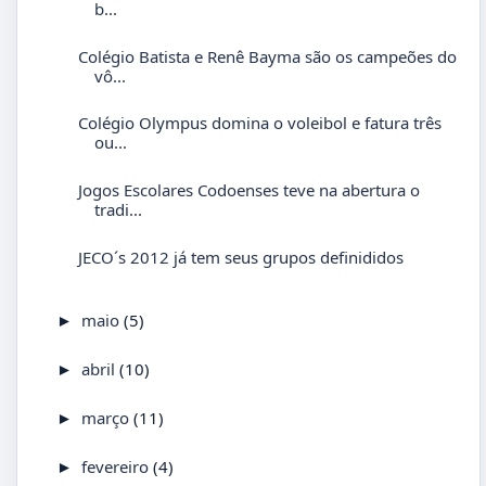
b...
Colégio Batista e Renê Bayma são os campeões do
vô...
Colégio Olympus domina o voleibol e fatura três
ou...
Jogos Escolares Codoenses teve na abertura o
tradi...
JECO´s 2012 já tem seus grupos definididos
maio
(5)
►
abril
(10)
►
março
(11)
►
fevereiro
(4)
►