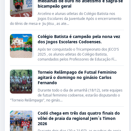
medalhas de ouro no atletismo e sagra-se
bicampeão geral
Arcelino e alunas-atletas do Colégio Batista nos
Jogos Escolares da Juventude Após o encerramento
do tênis de mesa e Jiu Jitsu , as ate...
Colégio Batista é campeão pela nona vez
dos Jogos Escolares Codoenses.
Após ter conquistado o Tricampeonato dos JECO'S
2025 , os alunos-atletas do Colégio Batista,
comandados pelos Professores de Educação Fí...
Torneio Relâmpago de Futsal Feminino
agitará o domingo no ginásio Carlos
Fernando
Durante todo o dia de amanhã (18/12), sete equipes
de futsal feminino codoense, estarão disputando o
"Torneio Relâmpago", no ginás...
Codó chega em três das quatro finais do
vôlei de praia da regional Jem´s Timon
2026
Durante dois dias (20 e 21/07), as quadras de areia