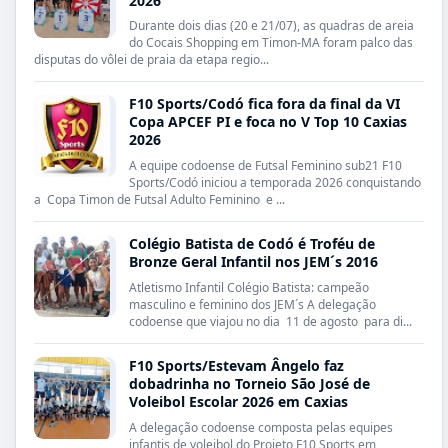
2026
Durante dois dias (20 e 21/07), as quadras de areia
do Cocais Shopping em Timon-MA foram palco das
disputas do vôlei de praia da etapa regio...
F10 Sports/Codó fica fora da final da VI
Copa APCEF PI e foca no V Top 10 Caxias
2026
A equipe codoense de Futsal Feminino sub21 F10
Sports/Codó iniciou a temporada 2026 conquistando
a Copa Timon de Futsal Adulto Feminino e ...
Colégio Batista de Codó é Troféu de
Bronze Geral Infantil nos JEM´s 2016
Atletismo Infantil Colégio Batista: campeão
masculino e feminino dos JEM´s A delegação
codoense que viajou no dia 11 de agosto para di...
F10 Sports/Estevam Ângelo faz
dobadrinha no Torneio São José de
Voleibol Escolar 2026 em Caxias
A delegação codoense composta pelas equipes
infantis de voleibol do Projeto F10 Sports em