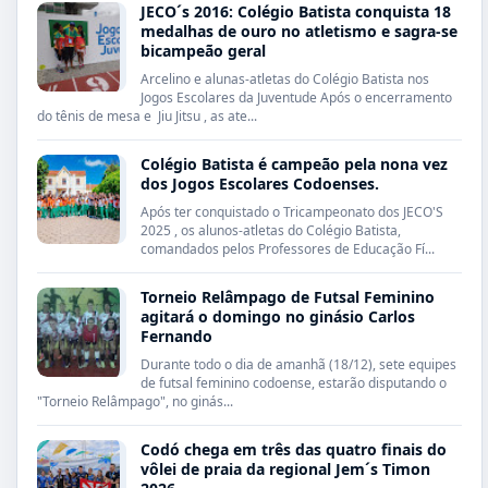
JECO´s 2016: Colégio Batista conquista 18
medalhas de ouro no atletismo e sagra-se
bicampeão geral
Arcelino e alunas-atletas do Colégio Batista nos
Jogos Escolares da Juventude Após o encerramento
do tênis de mesa e Jiu Jitsu , as ate...
Colégio Batista é campeão pela nona vez
dos Jogos Escolares Codoenses.
Após ter conquistado o Tricampeonato dos JECO'S
2025 , os alunos-atletas do Colégio Batista,
comandados pelos Professores de Educação Fí...
Torneio Relâmpago de Futsal Feminino
agitará o domingo no ginásio Carlos
Fernando
Durante todo o dia de amanhã (18/12), sete equipes
de futsal feminino codoense, estarão disputando o
"Torneio Relâmpago", no ginás...
Codó chega em três das quatro finais do
vôlei de praia da regional Jem´s Timon