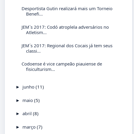
Desportista Gutin realizará mais um Torneio
Benefi...
JEM´s 2017: Codó atroplela adversários no
Atletism...
JEM´s 2017: Regional dos Cocais já tem seus
classi...
Codoense é vice campeão piauiense de
fisiculturism...
junho
(11)
►
maio
(5)
►
abril
(8)
►
março
(7)
►