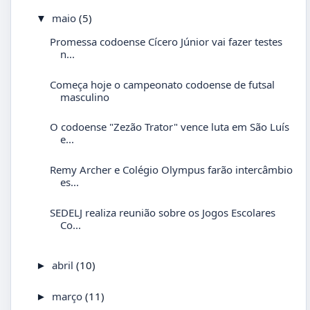
maio
(5)
▼
Promessa codoense Cícero Júnior vai fazer testes
n...
Começa hoje o campeonato codoense de futsal
masculino
O codoense "Zezão Trator" vence luta em São Luís
e...
Remy Archer e Colégio Olympus farão intercâmbio
es...
SEDELJ realiza reunião sobre os Jogos Escolares
Co...
abril
(10)
►
março
(11)
►