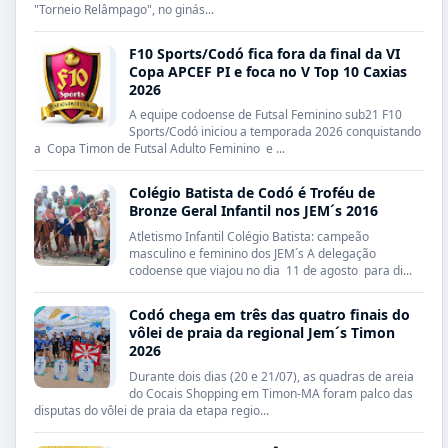
"Torneio Relâmpago", no ginás...
F10 Sports/Codó fica fora da final da VI
Copa APCEF PI e foca no V Top 10 Caxias
2026
A equipe codoense de Futsal Feminino sub21 F10
Sports/Codó iniciou a temporada 2026 conquistando
a Copa Timon de Futsal Adulto Feminino e ...
Colégio Batista de Codó é Troféu de
Bronze Geral Infantil nos JEM´s 2016
Atletismo Infantil Colégio Batista: campeão
masculino e feminino dos JEM´s A delegação
codoense que viajou no dia 11 de agosto para di...
Codó chega em três das quatro finais do
vôlei de praia da regional Jem´s Timon
2026
Durante dois dias (20 e 21/07), as quadras de areia
do Cocais Shopping em Timon-MA foram palco das
disputas do vôlei de praia da etapa regio...