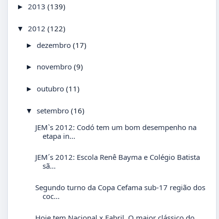
2013
(139)
►
2012
(122)
▼
dezembro
(17)
►
novembro
(9)
►
outubro
(11)
►
setembro
(16)
▼
JEM`s 2012: Codó tem um bom desempenho na
etapa in...
JEM´s 2012: Escola Renê Bayma e Colégio Batista
sã...
Segundo turno da Copa Cefama sub-17 região dos
coc...
Hoje tem Nacional x Fabril. O maior clássico do