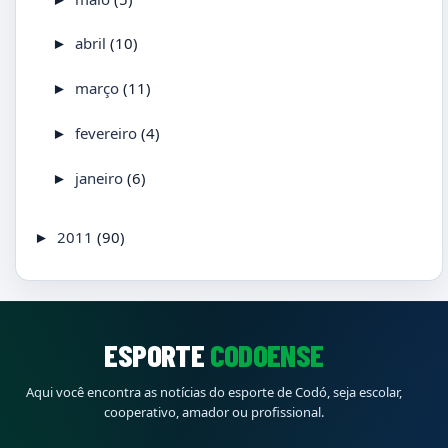
abril
(10)
►
março
(11)
►
fevereiro
(4)
►
janeiro
(6)
►
2011
(90)
►
ESPORTE
CODOENSE
Aqui você encontra as notícias do esporte de Codó, seja escolar,
cooperativo, amador ou profissional.