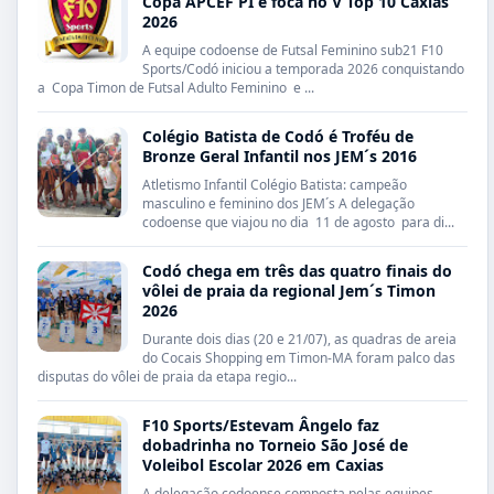
Copa APCEF PI e foca no V Top 10 Caxias
2026
A equipe codoense de Futsal Feminino sub21 F10
Sports/Codó iniciou a temporada 2026 conquistando
a Copa Timon de Futsal Adulto Feminino e ...
Colégio Batista de Codó é Troféu de
Bronze Geral Infantil nos JEM´s 2016
Atletismo Infantil Colégio Batista: campeão
masculino e feminino dos JEM´s A delegação
codoense que viajou no dia 11 de agosto para di...
Codó chega em três das quatro finais do
vôlei de praia da regional Jem´s Timon
2026
Durante dois dias (20 e 21/07), as quadras de areia
do Cocais Shopping em Timon-MA foram palco das
disputas do vôlei de praia da etapa regio...
F10 Sports/Estevam Ângelo faz
dobadrinha no Torneio São José de
Voleibol Escolar 2026 em Caxias
A delegação codoense composta pelas equipes