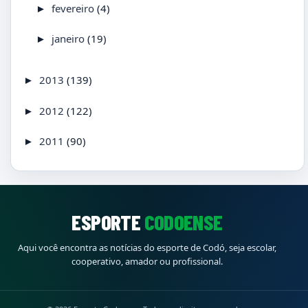
fevereiro
(4)
►
janeiro
(19)
►
2013
(139)
►
2012
(122)
►
2011
(90)
►
ESPORTE
CODOENSE
Aqui você encontra as notícias do esporte de Codó, seja escolar,
cooperativo, amador ou profissional.