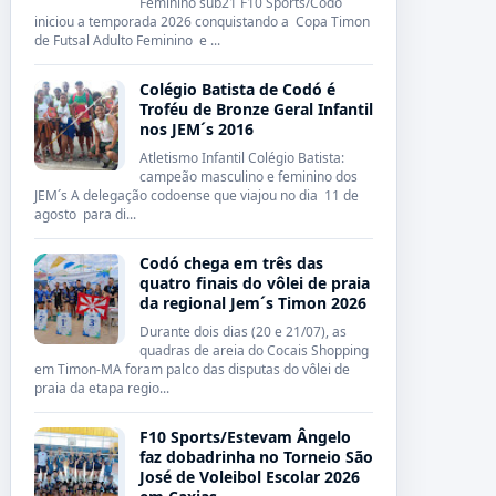
Feminino sub21 F10 Sports/Codó
iniciou a temporada 2026 conquistando a Copa Timon
de Futsal Adulto Feminino e ...
Colégio Batista de Codó é
Troféu de Bronze Geral Infantil
nos JEM´s 2016
Atletismo Infantil Colégio Batista:
campeão masculino e feminino dos
JEM´s A delegação codoense que viajou no dia 11 de
agosto para di...
Codó chega em três das
quatro finais do vôlei de praia
da regional Jem´s Timon 2026
Durante dois dias (20 e 21/07), as
quadras de areia do Cocais Shopping
em Timon-MA foram palco das disputas do vôlei de
praia da etapa regio...
F10 Sports/Estevam Ângelo
faz dobadrinha no Torneio São
José de Voleibol Escolar 2026