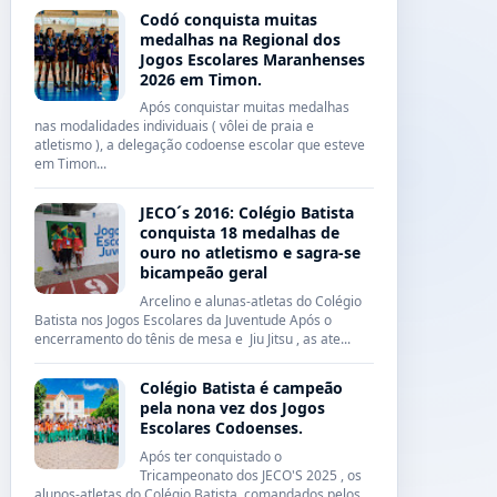
Codó conquista muitas
medalhas na Regional dos
Jogos Escolares Maranhenses
2026 em Timon.
Após conquistar muitas medalhas
nas modalidades individuais ( vôlei de praia e
atletismo ), a delegação codoense escolar que esteve
em Timon...
JECO´s 2016: Colégio Batista
conquista 18 medalhas de
ouro no atletismo e sagra-se
bicampeão geral
Arcelino e alunas-atletas do Colégio
Batista nos Jogos Escolares da Juventude Após o
encerramento do tênis de mesa e Jiu Jitsu , as ate...
Colégio Batista é campeão
pela nona vez dos Jogos
Escolares Codoenses.
Após ter conquistado o
Tricampeonato dos JECO'S 2025 , os
alunos-atletas do Colégio Batista, comandados pelos