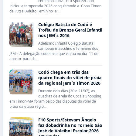
Feminino sub21 F10 Sports/Codó
iniciou a temporada 2026 conquistando a Copa Timon
de Futsal Adulto Feminino e ...
Colégio Batista de Codó é
Troféu de Bronze Geral Infantil
nos JEM´s 2016
Atletismo Infantil Colégio Batista:
campeão masculino e feminino dos
JEM´s A delegação codoense que viajou no dia 11 de
agosto para di...
Codó chega em três das
quatro finais do vôlei de praia
da regional Jem´s Timon 2026
Durante dois dias (20 e 21/07), as
quadras de areia do Cocais Shopping
em Timon-MA foram palco das disputas do vôlei de
praia da etapa regio...
F10 Sports/Estevam Ângelo
faz dobadrinha no Torneio São
José de Voleibol Escolar 2026