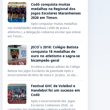
Codó conquista muitas
medalhas na Regional dos
Jogos Escolares Maranhenses
2026 em Timon.
Após conquistar muitas medalhas
nas modalidades individuais ( vôlei de praia e
atletismo ), a delegação codoense escolar que esteve
em Timon...
JECO´s 2016: Colégio Batista
conquista 18 medalhas de
ouro no atletismo e sagra-se
bicampeão geral
Arcelino e alunas-atletas do Colégio
Batista nos Jogos Escolares da Juventude Após o
encerramento do tênis de mesa e Jiu Jitsu , as ate...
Festival GHC de Voleibol e
Handebol foi um sucesso em
Codó
Após o encerramento dos Jogos
Escolares Codoenses 2026, os
campeões das modaidades coletivas e individuais