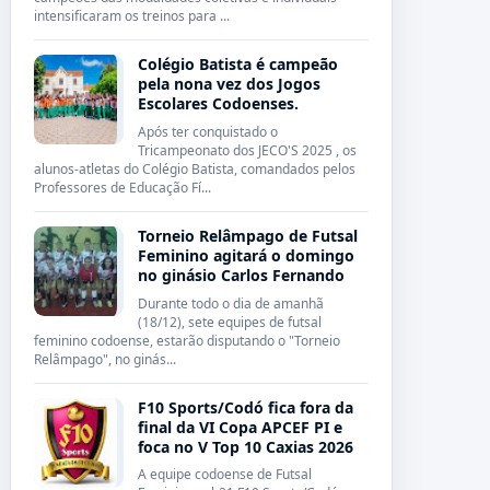
intensificaram os treinos para ...
Colégio Batista é campeão
pela nona vez dos Jogos
Escolares Codoenses.
Após ter conquistado o
Tricampeonato dos JECO'S 2025 , os
alunos-atletas do Colégio Batista, comandados pelos
Professores de Educação Fí...
Torneio Relâmpago de Futsal
Feminino agitará o domingo
no ginásio Carlos Fernando
Durante todo o dia de amanhã
(18/12), sete equipes de futsal
feminino codoense, estarão disputando o "Torneio
Relâmpago", no ginás...
F10 Sports/Codó fica fora da
final da VI Copa APCEF PI e
foca no V Top 10 Caxias 2026
A equipe codoense de Futsal