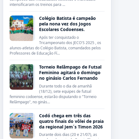
intensificaram os treinos para ...
Colégio Batista é campeão
pela nona vez dos Jogos
Escolares Codoenses.
Após ter conquistado o
Tricampeonato dos JECO'S 2025 , os
alunos-atletas do Colégio Batista, comandados pelos
Professores de Educação Fí...
Torneio Relâmpago de Futsal
Feminino agitará o domingo
no ginásio Carlos Fernando
Durante todo o dia de amanhã
(18/12), sete equipes de futsal
feminino codoense, estarão disputando o "Torneio
Relâmpago", no ginás...
Codó chega em três das
quatro finais do vôlei de praia
da regional Jem´s Timon 2026
Durante dois dias (20 e 21/07), as