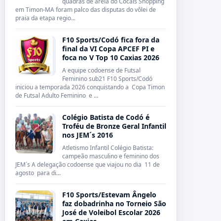
quadras de areia do Cocais Shopping
em Timon-MA foram palco das disputas do vôlei de
praia da etapa regio...
F10 Sports/Codó fica fora da
final da VI Copa APCEF PI e
foca no V Top 10 Caxias 2026
A equipe codoense de Futsal
Feminino sub21 F10 Sports/Codó
iniciou a temporada 2026 conquistando a Copa Timon
de Futsal Adulto Feminino e ...
Colégio Batista de Codó é
Troféu de Bronze Geral Infantil
nos JEM´s 2016
Atletismo Infantil Colégio Batista:
campeão masculino e feminino dos
JEM´s A delegação codoense que viajou no dia 11 de
agosto para di...
F10 Sports/Estevam Ângelo
faz dobadrinha no Torneio São
José de Voleibol Escolar 2026