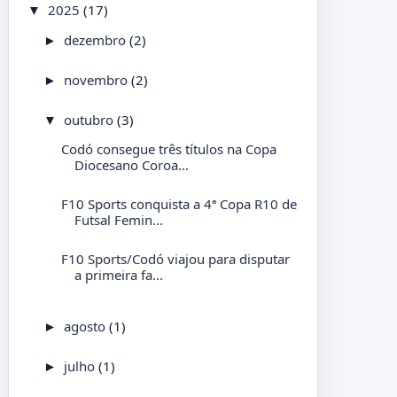
2025
(17)
▼
dezembro
(2)
►
novembro
(2)
►
outubro
(3)
▼
Codó consegue três títulos na Copa
Diocesano Coroa...
F10 Sports conquista a 4ª Copa R10 de
Futsal Femin...
F10 Sports/Codó viajou para disputar
a primeira fa...
agosto
(1)
►
julho
(1)
►