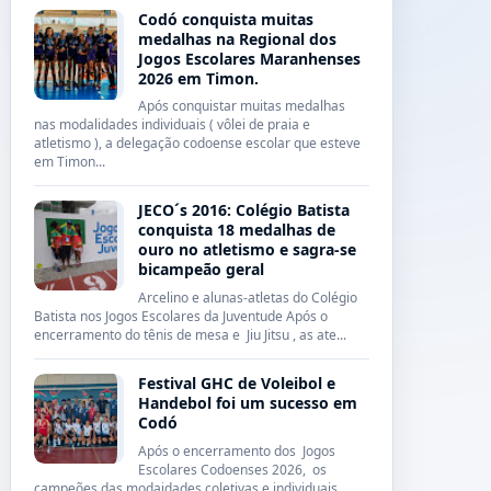
Codó conquista muitas
medalhas na Regional dos
Jogos Escolares Maranhenses
2026 em Timon.
Após conquistar muitas medalhas
nas modalidades individuais ( vôlei de praia e
atletismo ), a delegação codoense escolar que esteve
em Timon...
JECO´s 2016: Colégio Batista
conquista 18 medalhas de
ouro no atletismo e sagra-se
bicampeão geral
Arcelino e alunas-atletas do Colégio
Batista nos Jogos Escolares da Juventude Após o
encerramento do tênis de mesa e Jiu Jitsu , as ate...
Festival GHC de Voleibol e
Handebol foi um sucesso em
Codó
Após o encerramento dos Jogos
Escolares Codoenses 2026, os
campeões das modaidades coletivas e individuais