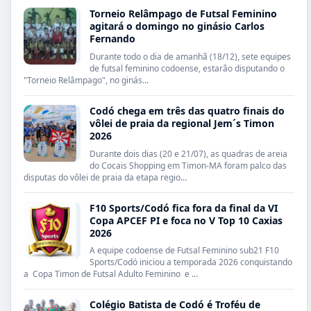
Torneio Relâmpago de Futsal Feminino
agitará o domingo no ginásio Carlos
Fernando
Durante todo o dia de amanhã (18/12), sete equipes
de futsal feminino codoense, estarão disputando o
"Torneio Relâmpago", no ginás...
Codó chega em três das quatro finais do
vôlei de praia da regional Jem´s Timon
2026
Durante dois dias (20 e 21/07), as quadras de areia
do Cocais Shopping em Timon-MA foram palco das
disputas do vôlei de praia da etapa regio...
F10 Sports/Codó fica fora da final da VI
Copa APCEF PI e foca no V Top 10 Caxias
2026
A equipe codoense de Futsal Feminino sub21 F10
Sports/Codó iniciou a temporada 2026 conquistando
a Copa Timon de Futsal Adulto Feminino e ...
Colégio Batista de Codó é Troféu de