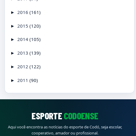
2016
(161)
►
2015
(120)
►
2014
(105)
►
2013
(139)
►
2012
(122)
►
2011
(90)
►
ESPORTE
CODOENSE
Aqui você encontra as notícias do esporte de Codó, seja escolar,
cooperativo, amador ou profissional.